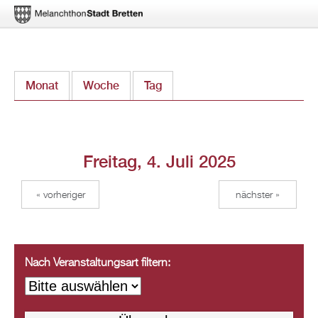
Direkt
Monat
Woche
Tag
(aktiver Reiter)
zum
Inhalt
Freitag, 4. Juli 2025
« vorheriger
nächster »
Nach Veranstaltungsart filtern: