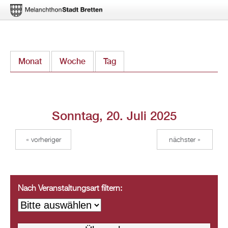
Direkt
Monat
Woche
Tag
(aktiver Reiter)
zum
Inhalt
Sonntag, 20. Juli 2025
« vorheriger
nächster »
Nach Veranstaltungsart filtern: