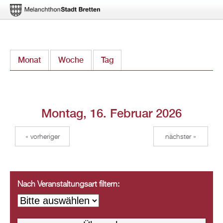
Direkt
Monat
Woche
Tag
(aktiver Reiter)
zum
Inhalt
Montag, 16. Februar 2026
« vorheriger
nächster »
Nach Veranstaltungsart filtern: