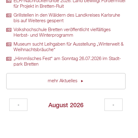
ELR-Nach­rü­ck­er­run­de 2026: Land be­wil­ligt För­der­mit­tel
für Pro­jekt in Brett­en-Ruit
Grill­stel­len in den Wäl­dern des Land­krei­ses Karls­ru­he
bis auf Wei­te­res ge­sperrt
Volks­hoch­schu­le Brett­en ver­öf­fent­licht viel­fäl­ti­ges
Herbst- und Win­ter­pro­gramm
Mu­se­um sucht Leih­ga­ben für Aus­stel­lung „Win­ter­welt &
Weih­nachts­bräu­che“
„Himm­li­sches Fest“ am Sonn­tag 26.07.2026 im Stadt­
park Brett­en
mehr Ak­tu­el­les
Au­gust 2026
«
»