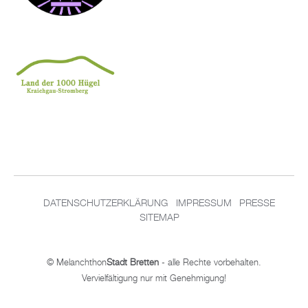
DA­TEN­SCHUT­Z­ER­KLÄ­RUNG
IM­PRES­SUM
PRES­SE
SITEMAP
© Me­lan­chthon
Stadt Brett­en
- alle Rech­te vor­be­hal­ten.
Ver­viel­fäl­ti­gung nur mit Ge­neh­mi­gung!