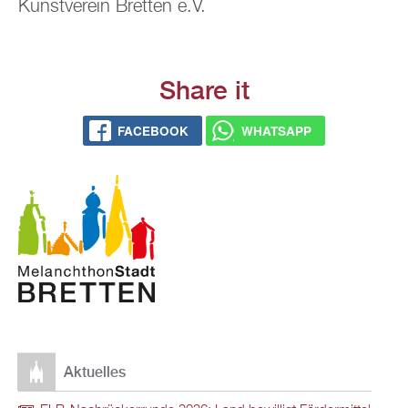
Kunst­ver­ein Brett­en e.V.
Share it
FACE­BOOK
WHATS­APP
Ak­tu­el­les