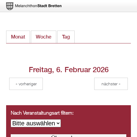
Direkt
Monat
Woche
Tag
(aktiver Reiter)
zum
Inhalt
Freitag, 6. Februar 2026
« vorheriger
nächster »
Nach Veranstaltungsart filtern: