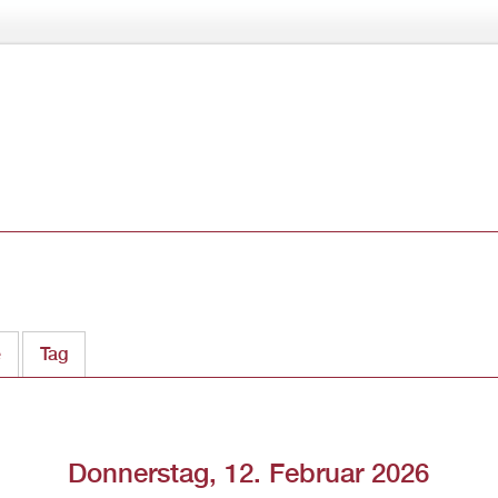
Direkt
zum
Inhalt
e
Tag
(aktiver Reiter)
Donnerstag, 12. Februar 2026