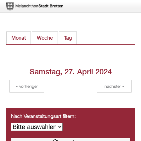
Direkt
Monat
Woche
Tag
(aktiver Reiter)
zum
Inhalt
Samstag, 27. April 2024
« vorheriger
nächster »
Nach Veranstaltungsart filtern: