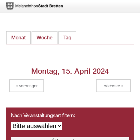
Direkt
Monat
Woche
Tag
(aktiver Reiter)
zum
Inhalt
Montag, 15. April 2024
« vorheriger
nächster »
Nach Veranstaltungsart filtern: