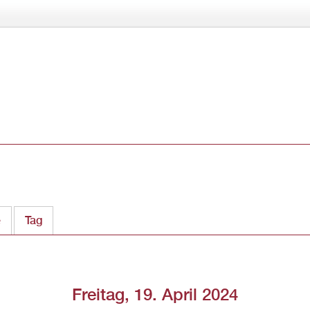
Direkt
zum
Inhalt
e
Tag
(aktiver Reiter)
Freitag, 19. April 2024