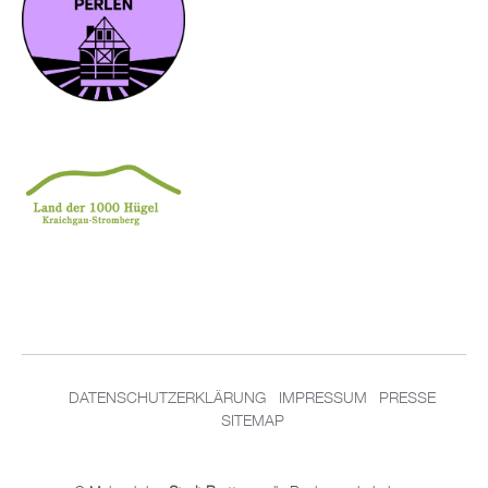
DA­TEN­SCHUT­Z­ER­KLÄ­RUNG
IM­PRES­SUM
PRES­SE
SITEMAP