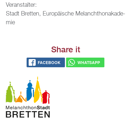
Ver­an­stal­ter:
Stadt Brett­en, Eu­ro­päi­sche Me­lan­chthon­aka­de­
mie
Share it
FACE­BOOK
WHATS­APP