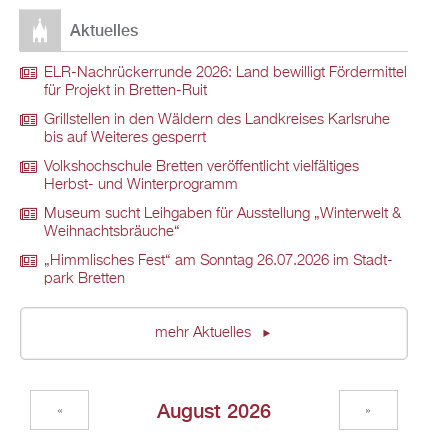
Ak­tu­el­les
ELR-Nach­rü­ck­er­run­de 2026: Land be­wil­ligt För­der­mit­tel
für Pro­jekt in Brett­en-Ruit
Grill­stel­len in den Wäl­dern des Land­krei­ses Karls­ru­he
bis auf Wei­te­res ge­sperrt
Volks­hoch­schu­le Brett­en ver­öf­fent­licht viel­fäl­ti­ges
Herbst- und Win­ter­pro­gramm
Mu­se­um sucht Leih­ga­ben für Aus­stel­lung „Win­ter­welt &
Weih­nachts­bräu­che“
„Himm­li­sches Fest“ am Sonn­tag 26.07.2026 im Stadt­
park Brett­en
mehr Ak­tu­el­les
Au­gust 2026
«
»