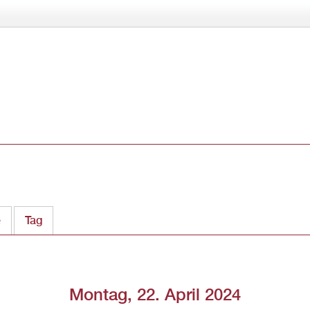
Direkt
zum
Inhalt
e
Tag
(aktiver Reiter)
Montag, 22. April 2024