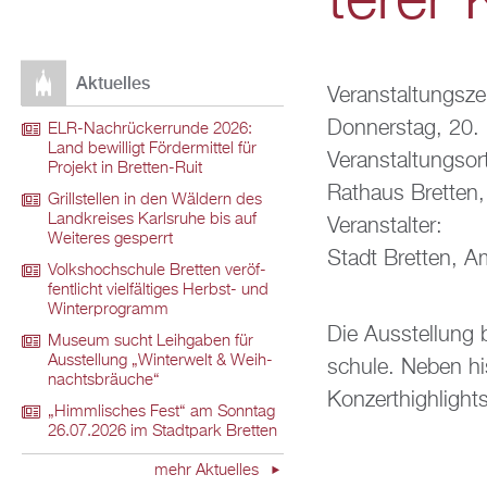
te­rer
Ak­tu­el­les
Ver­an­stal­tungs­ze
Don­ners­tag, 20
ELR-Nach­rü­ck­er­run­de 2026:
Land be­wil­ligt För­der­mit­tel für
Ver­an­stal­tungs­or
Pro­jekt in Brett­en-Ruit
Rat­haus Brett­en
Grill­stel­len in den Wäl­dern des
Land­krei­ses Karls­ru­he bis auf
Ver­an­stal­ter:
Wei­te­res ge­sperrt
Stadt Brett­en, A
Volks­hoch­schu­le Brett­en ver­öf­
fent­licht viel­fäl­ti­ges Herbst- und
Win­ter­pro­gramm
Die Aus­stel­lung 
Mu­se­um sucht Leih­ga­ben für
Aus­stel­lung „Win­ter­welt & Weih­
schu­le. Neben his­
nachts­bräu­che“
Kon­zer­thigh­lights
„Himm­li­sches Fest“ am Sonn­tag
26.07.2026 im Stadt­park Brett­en
mehr Ak­tu­el­les