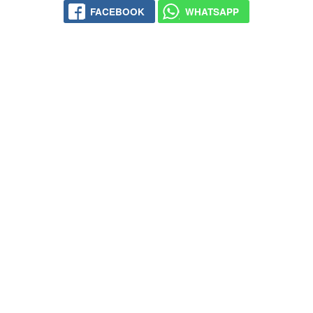
FACE­BOOK
WHATS­APP