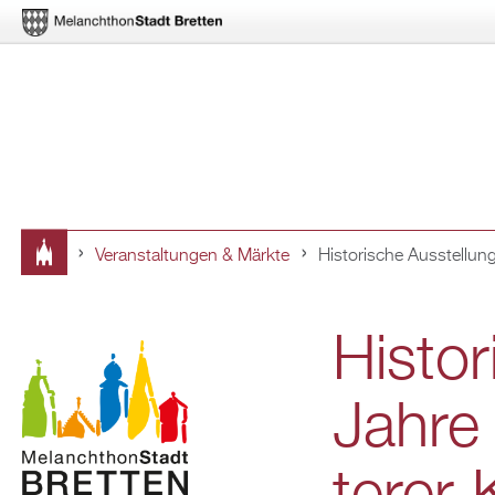
Ver­an­stal­tun­gen & Märk­te
His­to­ri­sche Aus­stel­lu
Sie
sind
His­to­
hier
Jahre 