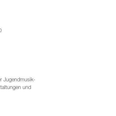
0
er Ju­gend­mu­sik­
stal­tun­gen und