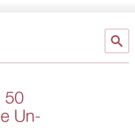
" 50
le Un­