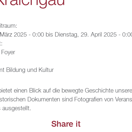
 Kraich­gau"
it­raum:
. März 2025 - 0:00
bis
Diens­tag, 29. April 2025 - 0:0
t:
, Foyer
mt Bil­dung und Kul­tur
bie­tet einen Blick auf die be­weg­te Ge­schich­te un­se­r
to­ri­schen Do­ku­men­ten sind Fo­to­gra­fi­en von Ver­an­
 aus­ge­stellt.
Share it