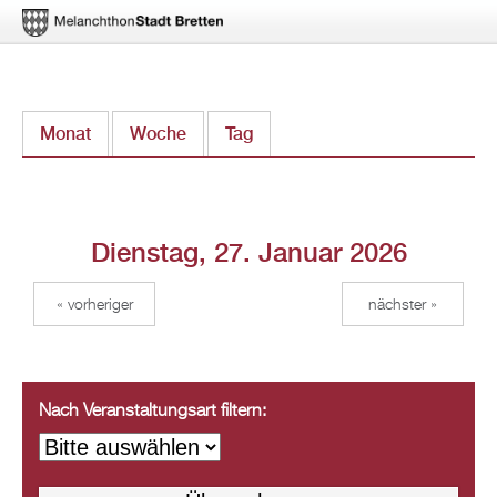
Direkt
Monat
Woche
Tag
(aktiver Reiter)
zum
Inhalt
Dienstag, 27. Januar 2026
« vorheriger
nächster »
Nach Veranstaltungsart filtern: