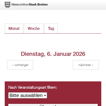
Direkt
Monat
Woche
Tag
(aktiver Reiter)
zum
Inhalt
Dienstag, 6. Januar 2026
« vorheriger
nächster »
Nach Veranstaltungsart filtern: