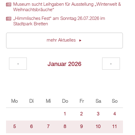
Museum sucht Leihgaben für Ausstellung „Winterwelt &
Weihnachtsbräuche“
„Himmlisches Fest“ am Sonntag 26.07.2026 im
Stadtpark Bretten
mehr Aktuelles
Januar 2026
«
»
Mo
Di
Mi
Do
Fr
Sa
So
1
2
3
4
5
6
7
8
9
10
11