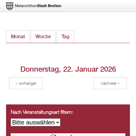
Direkt
Monat
Woche
Tag
(aktiver Reiter)
zum
Inhalt
Donnerstag, 22. Januar 2026
« vorheriger
nächster »
Nach Veranstaltungsart filtern: