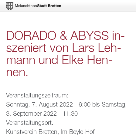
Di­
DO­RA­DO & ABYSS in­
rekt
sze­niert von Lars Leh­
zum
mann und Elke Hen­
In­
halt
nen.
Ver­an­stal­tungs­zeit­raum:
Sonn­tag, 7. Au­gust 2022 - 6:00
bis
Sams­tag,
3. Sep­tem­ber 2022 - 11:30
Ver­an­stal­tungs­ort:
Kunst­ver­ein Brett­en, Im Beyle-Hof