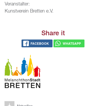
Ver­an­stal­ter:
Kunst­ver­ein Brett­en e.V.
Share it
FACE­BOOK
WHATS­APP