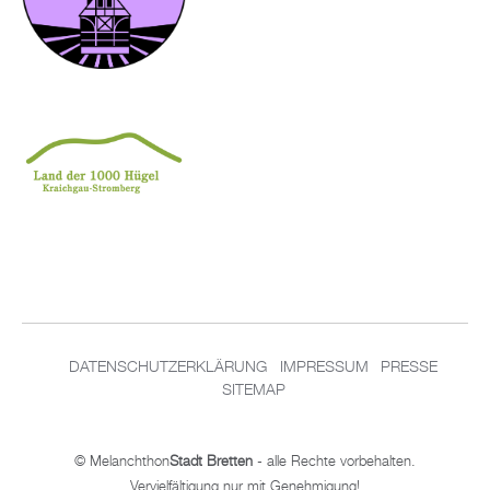
DA­TEN­SCHUT­Z­ER­KLÄ­RUNG
IM­PRES­SUM
PRES­SE
SITEMAP
© Me­lan­chthon
Stadt Brett­en
- alle Rech­te vor­be­hal­ten.
Ver­viel­fäl­ti­gung nur mit Ge­neh­mi­gung!