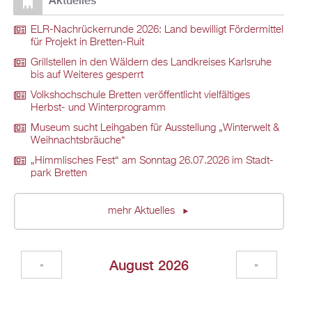
Ak­tu­el­les
ELR-Nach­rü­ck­er­run­de 2026: Land be­wil­ligt För­der­mit­tel
für Pro­jekt in Brett­en-Ruit
Grill­stel­len in den Wäl­dern des Land­krei­ses Karls­ru­he
bis auf Wei­te­res ge­sperrt
Volks­hoch­schu­le Brett­en ver­öf­fent­licht viel­fäl­ti­ges
Herbst- und Win­ter­pro­gramm
Mu­se­um sucht Leih­ga­ben für Aus­stel­lung „Win­ter­welt &
Weih­nachts­bräu­che“
„Himm­li­sches Fest“ am Sonn­tag 26.07.2026 im Stadt­
park Brett­en
mehr Ak­tu­el­les
Au­gust 2026
«
»