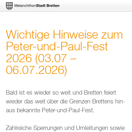
Di­
Wich­ti­ge Hin­wei­se zum
rekt
Peter-und-Paul-Fest
zum
2026 (03.07 –
In­
halt
06.07.2026)
Bald ist es wie­der so weit und Brett­en fei­ert
wie­der das weit über die Gren­zen Brettens hin­
aus be­kann­te Peter-und-Paul-Fest.
Zahl­rei­che Sper­run­gen und Um­lei­tun­gen sowie