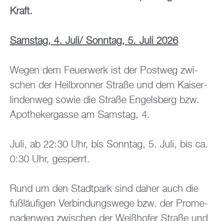
Kraft.
Sams­tag, 4. Juli/ Sonn­tag, 5. Juli 2026
Wegen dem Feu­er­werk ist der Post­weg zwi­
schen der Heil­bron­ner Stra­ße und dem Kai­ser­
lin­den­weg sowie die Stra­ße En­gels­berg bzw.
Apo­the­ker­gas­se am Sams­tag, 4.
Juli, ab 22:30 Uhr, bis Sonn­tag, 5. Juli, bis ca.
0:30 Uhr, ge­sperrt.
Rund um den Stadt­park sind daher auch die
fu­ß­läu­fi­gen Ver­bin­dungs­we­ge bzw. der Pro­me­
na­den­weg zwi­schen der Wei­ßho­fer Stra­ße und