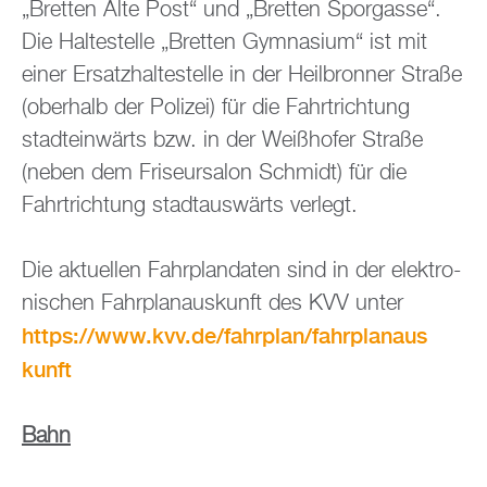
„Brett­en Alte Post“ und „Brett­en Spor­gas­se“.
Die Hal­te­stel­le „Brett­en Gym­na­si­um“ ist mit
einer Er­satz­hal­te­stel­le in der Heil­bron­ner Stra­ße
(ober­halb der Po­li­zei) für die Fahrt­rich­tung
stadt­ein­wärts bzw. in der Wei­ßho­fer Stra­ße
(neben dem Fri­seur­sa­lon Schmidt) für die
Fahrt­rich­tung stadt­aus­wärts ver­legt.
Die ak­tu­el­len Fahr­plan­da­ten sind in der elek­tro­
ni­schen Fahr­plan­aus­kunft des KVV unter
https://​www.​kvv.​de/​fahrplan/​fah​rpla​naus​
kunf​t
Bahn