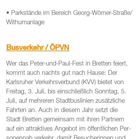
• Park­stän­de im Be­reich Georg-Wör­ner-Stra­ße/
Wit­human­la­ge
Bus­ver­kehr / ÖPVN
Wer das Peter-und-Paul-Fest in Brett­en fei­ert,
kommt auch nachts gut nach Hause: Der
Karls­ru­her Ver­kehrs­ver­bund (KVV) bie­tet von
Frei­tag, 3. Juli, bis ein­schlie­ß­lich Sonn­tag, 5.
Juli, auf meh­re­ren Stadt­bus­li­ni­en zu­sätz­li­che
Fahr­ten an. Auch in die­sem Jahr setzt die
Stadt Brett­en ge­mein­sam mit ihren Part­nern
auf ein at­trak­ti­ves An­ge­bot im öf­fent­li­chen Per­
so­nen­nah ver­kehr, damit Be­su­che­rin­nen und