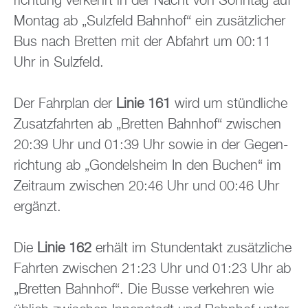
rich­tung ver­kehrt in der Nacht von Sonn­tag auf
Mon­tag ab „Sulz­feld Bahn­hof“ ein zu­sätz­li­cher
Bus nach Brett­en mit der Ab­fahrt um 00:11
Uhr in Sulz­feld.
Der Fahr­plan der
Linie 161
wird um stünd­li­che
Zu­satz­fahr­ten ab „Brett­en Bahn­hof“ zwi­schen
20:39 Uhr und 01:39 Uhr sowie in der Ge­gen­
rich­tung ab „Gon­dels­heim In den Bu­chen“ im
Zeit­raum zwi­schen 20:46 Uhr und 00:46 Uhr
er­gänzt.
Die
Linie 162
er­hält im Stun­den­takt zu­sätz­li­che
Fahr­ten zwi­schen 21:23 Uhr und 01:23 Uhr ab
„Brett­en Bahn­hof“. Die Busse ver­keh­ren wie