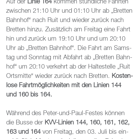
Auf der
Linie 164
kom­men stünd­li­che Fahr­ten
zwi­schen 21:10 Uhr und 01:10 Uhr ab „Brett­en
Bahn­hof“ nach Ruit und wie­der zu­rück nach
Brett­en hinzu. Zu­sätz­lich am Frei­tag eine Fahrt
hin und zu­rück um 19:10 Uhr und um 20:10
Uhr ab „Brett­en Bahn­hof“. Die Fahrt am Sams­
tag und Sonn­tag mit Ab­fahrt ab „Brett­en Bahn­
hof“ um 20:10 ver­kehrt ab der Hal­te­stel­le „Ruit
Orts­mit­te“ wie­der zu­rück nach Brett­en.
Kos­ten­
lo­se Fahrt­mög­lich­kei­ten mit den Li­ni­en 144
und 160 bis 164.
Wäh­rend des Peter-und-Paul-Fes­tes kön­nen
die Busse der
KVV-Li­ni­en 144, 160, 161, 162,
163 und 164
von Frei­tag, den 03. Juli bis ein­