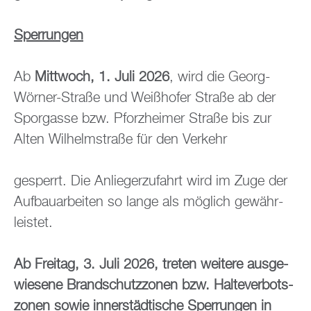
Sper­run­gen
Ab
Mitt­woch, 1. Juli 2026
, wird die Georg-
Wör­ner-Stra­ße und Wei­ßho­fer Stra­ße ab der
Spor­gas­se bzw. Pforz­hei­mer Stra­ße bis zur
Alten Wil­helm­stra­ße für den Ver­kehr
ge­sperrt. Die An­lie­ger­zu­fahrt wird im Zuge der
Auf­bau­ar­bei­ten so lange als mög­lich ge­währ­
leis­tet.
Ab Frei­tag, 3. Juli 2026, tre­ten wei­te­re aus­ge­
wie­se­ne Brand­schutz­zo­nen bzw. Hal­te­ver­bots­
zo­nen sowie in­ner­städ­ti­sche Sper­run­gen in