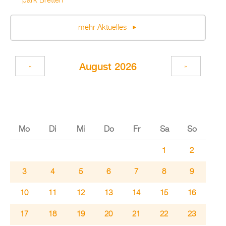
park Brett­en
mehr Ak­tu­el­les
Au­gust 2026
«
»
Mo
Di
Mi
Do
Fr
Sa
So
1
2
3
4
5
6
7
8
9
10
11
12
13
14
15
16
17
18
19
20
21
22
23