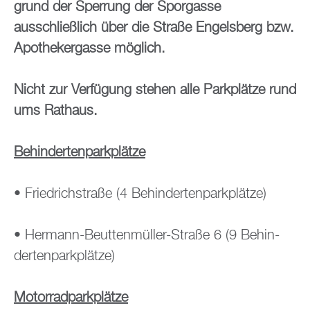
grund der Sper­rung der Spor­gas­se
aus­schlie­ß­lich über die Stra­ße En­gels­berg bzw.
Apo­the­ker­gas­se mög­lich.
Nicht zur Ver­fü­gung ste­hen alle Park­plät­ze rund
ums Rat­haus.
Be­hin­der­ten­park­plät­ze
• Fried­rich­stra­ße (4 Be­hin­der­ten­park­plät­ze)
• Her­mann-Beut­ten­mül­ler-Stra­ße 6 (9 Be­hin­
der­ten­park­plät­ze)
Mo­tor­rad­park­plät­ze