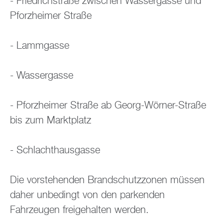
- Fried­rich­stra­ße zwi­schen Was­ser­gas­se und
Pforz­hei­mer Stra­ße
- Lamm­gas­se
- Was­ser­gas­se
- Pforz­hei­mer Stra­ße ab Georg-Wör­ner-Stra­ße
bis zum Markt­platz
- Schlacht­haus­gas­se
Die vor­ste­hen­den Brand­schutz­zo­nen müs­sen
daher un­be­dingt von den par­ken­den
Fahr­zeu­gen frei­ge­hal­ten wer­den.