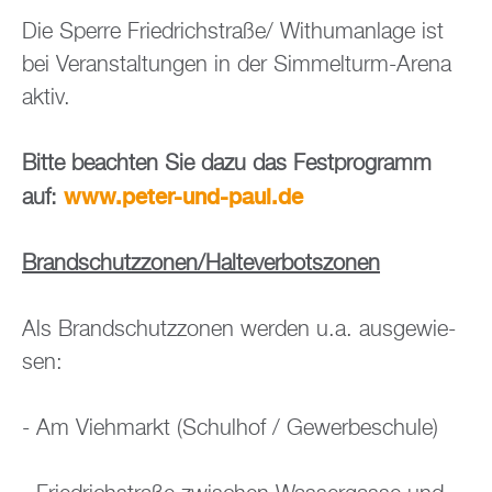
Die Sper­re Fried­rich­stra­ße/ Wit­human­la­ge ist
bei Ver­an­stal­tun­gen in der Sim­mel­turm-Arena
aktiv.
Bitte be­ach­ten Sie dazu das Fest­pro­gramm
www.​peter-​und-​paul.​de
auf:
Brand­schutz­zo­nen/Hal­te­ver­bots­zo­nen
Als Brand­schutz­zo­nen wer­den u.a. aus­ge­wie­
sen:
- Am Vieh­markt (Schul­hof / Ge­wer­be­schu­le)