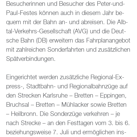
Be­su­che­rin­nen und Be­su­cher des Peter-und-
Paul-Fes­tes kön­nen auch in die­sem Jahr be­
quem mit der Bahn an- und ab­rei­sen. Die Alb­
tal-Ver­kehrs-Ge­sell­schaft (AVG) und die Deut­
sche Bahn (DB) er­wei­tern das Fahr­plan­an­ge­bot
mit zahl­rei­chen Son­der­fahr­ten und zu­sätz­li­chen
Spät­ver­bin­dun­gen.
Ein­ge­rich­tet wer­den zu­sätz­li­che Re­gio­nal-Ex­
press-, Stadt­bahn- und Re­gio­nal­bahn­zü­ge auf
den Stre­cken Karls­ru­he – Brett­en – Ep­pin­gen,
Bruch­sal – Brett­en – Mühl­acker sowie Brett­en
– Heil­bronn. Die Son­der­zü­ge ver­keh­ren – je
nach Stre­cke – an den Fest­ta­gen vom 3. bis 6.
be­zie­hungs­wei­se 7. Juli und er­mög­li­chen ins­