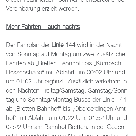
Ver­ein­ba­rung er­zielt wer­den.
Mehr Fahr­ten – auch nachts
Der Fahr­plan der
Linie 144
wird in der Nacht
von Sonn­tag auf Mon­tag um zwei zu­sätz­li­che
Fahr­ten ab „Brett­en Bahn­hof“ bis „Kürn­bach
Hes­sen­stra­ße“ mit Ab­fahrt um 00:02 Uhr und
um 01:02 Uhr er­gänzt. Zu­sätz­lich ver­keh­ren in
den Näch­ten Frei­tag/Sams­tag, Sams­tag/Sonn­
tag und Sonn­tag/Mon­tag Busse der Linie 144
ab „Brett­en Bahn­hof“ bis „Ober­der­din­gen Amt­
hof“ mit Ab­fahrt um 01:22 Uhr, 01:52 Uhr und
02:22 Uhr am Bahn­hof Brett­en. In der Ge­gen­