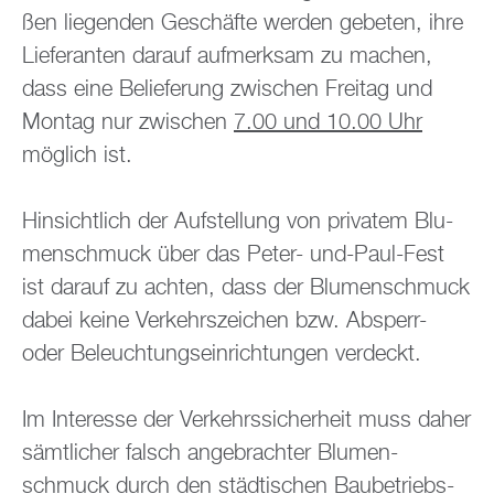
ßen lie­gen­den Ge­schäf­te wer­den ge­be­ten, ihre
Lie­fe­ran­ten dar­auf auf­merk­sam zu ma­chen,
dass eine Be­lie­fe­rung zwi­schen Frei­tag und
Mon­tag nur zwi­schen
7.00 und 10.00 Uhr
mög­lich ist.
Hin­sicht­lich der Auf­stel­lung von pri­va­tem Blu­
men­schmuck über das Peter- und-Paul-Fest
ist dar­auf zu ach­ten, dass der Blu­men­schmuck
dabei keine Ver­kehrs­zei­chen bzw. Ab­sperr-
oder Be­leuch­tungs­ein­rich­tun­gen ver­deckt.
Im In­ter­es­se der Ver­kehrs­si­cher­heit muss daher
sämt­li­cher falsch an­ge­brach­ter Blu­men­
schmuck durch den städ­ti­schen Bau­be­triebs­