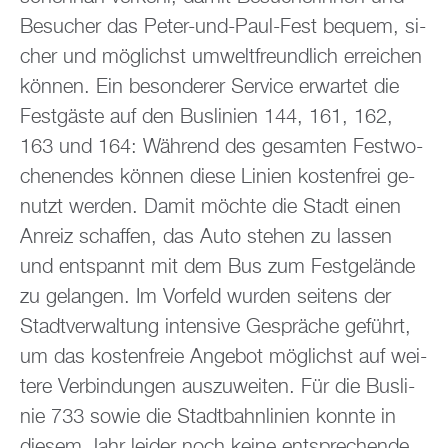
Be­su­cher das Peter-und-Paul-Fest be­quem, si­
cher und mög­lichst um­welt­freund­lich er­rei­chen
kön­nen. Ein be­son­de­rer Ser­vice er­war­tet die
Fest­gäs­te auf den Bus­li­ni­en 144, 161, 162,
163 und 164: Wäh­rend des ge­sam­ten Fest­wo­
chen­en­des kön­nen diese Li­ni­en kos­ten­frei ge­
nutzt wer­den. Damit möch­te die Stadt einen
An­reiz schaf­fen, das Auto ste­hen zu las­sen
und ent­spannt mit dem Bus zum Fest­ge­län­de
zu ge­lan­gen. Im Vor­feld wur­den sei­tens der
Stadt­ver­wal­tung in­ten­si­ve Ge­sprä­che ge­führt,
um das kos­ten­freie An­ge­bot mög­lichst auf wei­
te­re Ver­bin­dun­gen aus­zu­wei­ten. Für die Bus­li­
nie 733 sowie die Stadt­bahn­li­ni­en konn­te in
die­sem Jahr lei­der noch keine ent­spre­chen­de