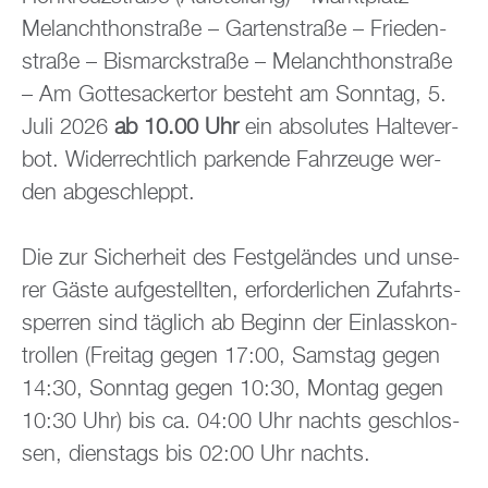
Me­lan­chthon­stra­ße – Gar­ten­stra­ße – Frie­den­
stra­ße – Bis­marck­stra­ße – Me­lan­chthon­stra­ße
– Am Got­tes­acker­tor be­steht am Sonn­tag, 5.
Juli 2026
ab 10.00 Uhr
ein ab­so­lu­tes Hal­te­ver­
bot. Wi­der­recht­lich par­ken­de Fahr­zeu­ge wer­
den ab­ge­schleppt.
Die zur Si­cher­heit des Fest­ge­län­des und un­se­
rer Gäste auf­ge­stell­ten, er­for­der­li­chen Zu­fahrts­
sper­ren sind täg­lich ab Be­ginn der Ein­lass­kon­
trol­len (Frei­tag gegen 17:00, Sams­tag gegen
14:30, Sonn­tag gegen 10:30, Mon­tag gegen
10:30 Uhr) bis ca. 04:00 Uhr nachts ge­schlos­
sen, diens­tags bis 02:00 Uhr nachts.