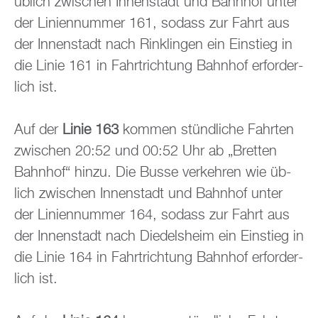
üb­lich zwi­schen In­nen­stadt und Bahn­hof unter
der Li­ni­en­num­mer 161, so­dass zur Fahrt aus
der In­nen­stadt nach Rin­klin­gen ein Ein­stieg in
die Linie 161 in Fahrt­rich­tung Bahn­hof er­for­der­
lich ist.
Auf der
Linie 163
kom­men stünd­li­che Fahr­ten
zwi­schen 20:52 und 00:52 Uhr ab „Brett­en
Bahn­hof“ hinzu. Die Busse ver­keh­ren wie üb­
lich zwi­schen In­nen­stadt und Bahn­hof unter
der Li­ni­en­num­mer 164, so­dass zur Fahrt aus
der In­nen­stadt nach Di­edels­heim ein Ein­stieg in
die Linie 164 in Fahrt­rich­tung Bahn­hof er­for­der­
lich ist.