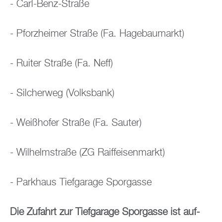
- Carl-Benz-Stra­ße
- Pforz­hei­mer Stra­ße (Fa. Ha­ge­bau­markt)
- Rui­ter Stra­ße (Fa. Neff)
- Sil­cher­weg (Volks­bank)
- Wei­ßho­fer Stra­ße (Fa. Sau­ter)
- Wil­helm­stra­ße (ZG Raiff­ei­sen­markt)
- Park­haus Tief­ga­ra­ge Spor­gas­se
Die Zu­fahrt zur Tief­ga­ra­ge Spor­gas­se ist auf­