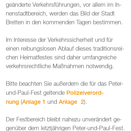
ge­än­der­te Ver­kehrs­füh­run­gen, vor allem im In­
nen­stadt­be­reich, wer­den das Bild der Stadt
Brett­en in den kom­men­den Tagen be­stim­men.
Im In­ter­es­se der Ver­kehrs­si­cher­heit und für
einen rei­bungs­lo­sen Ab­lauf die­ses tra­di­ti­ons­rei­
chen Hei­mat­fes­tes sind daher um­fang­rei­che
ver­kehrs­recht­li­che Maß­nah­men not­wen­dig.
Bitte be­ach­ten Sie au­ßer­dem die für das Peter-
Po­li­zei­ver­ord­
und-Paul-Fest gel­ten­de
nung
An­la­ge 1
An­la­ge 2
(
und
).
Der Fest­be­reich bleibt na­he­zu un­ver­än­dert ge­
gen­über dem letzt­jäh­ri­gen Peter-und-Paul-Fest.