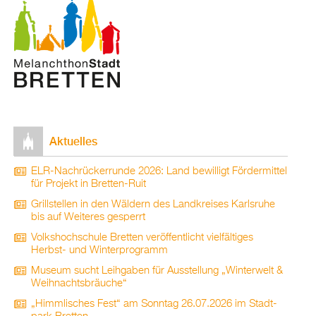
Ak­tu­el­les
ELR-Nach­rü­ck­er­run­de 2026: Land be­wil­ligt För­der­mit­tel
für Pro­jekt in Brett­en-Ruit
Grill­stel­len in den Wäl­dern des Land­krei­ses Karls­ru­he
bis auf Wei­te­res ge­sperrt
Volks­hoch­schu­le Brett­en ver­öf­fent­licht viel­fäl­ti­ges
Herbst- und Win­ter­pro­gramm
Mu­se­um sucht Leih­ga­ben für Aus­stel­lung „Win­ter­welt &
Weih­nachts­bräu­che“
„Himm­li­sches Fest“ am Sonn­tag 26.07.2026 im Stadt­