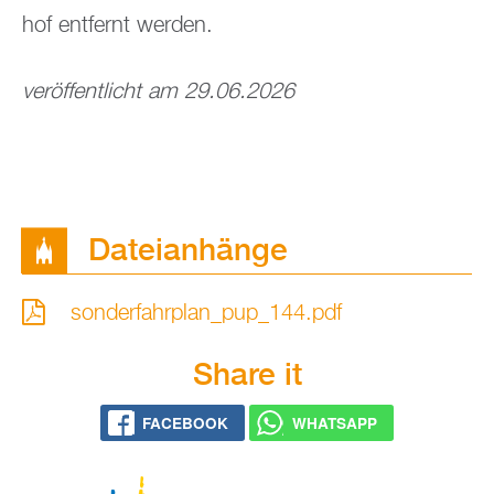
hof ent­fernt wer­den.
ver­öf­fent­licht am 29.06.2026
Da­tei­an­hän­ge
son­der­fahr­plan_­pup_144.pdf
Share it
FACE­BOOK
WHATS­APP