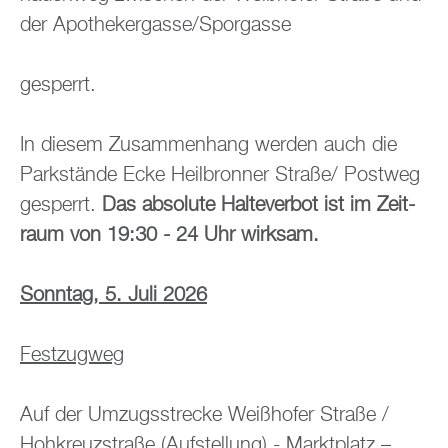
der Apo­the­ker­gas­se/Spor­gas­se
ge­sperrt.
In die­sem Zu­sam­men­hang wer­den auch die
Park­stän­de Ecke Heil­bron­ner Stra­ße/ Post­weg
ge­sperrt.
Das ab­so­lu­te Hal­te­ver­bot ist im Zeit­
raum von 19:30 - 24 Uhr wirk­sam.
Sonn­tag, 5. Juli 2026
Fest­zug­weg
Auf der Um­zugs­stre­cke Wei­ßho­fer Stra­ße /
Hoh­kreuz­stra­ße (Auf­stel­lung) - Markt­platz –