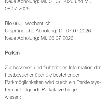
Neue Ab­ho­lung: Mi. 01.07.2026 und Mi.
08.07.2026
Bio 660l. wö­chent­lich
Ur­sprüng­li­che Ab­ho­lung: Di. 07.07.2026 –
Neue Ab­ho­lung: Mi. 08.07.2026
Par­ken
Zur bes­se­ren und früh­zei­ti­gen In­for­ma­ti­on der
Fest­be­su­cher über die be­stehen­den
Park­mög­lich­kei­ten wird durch ein Park­leit­sys­
tem auf fol­gen­de Park­plät­ze hinge-
wie­sen: