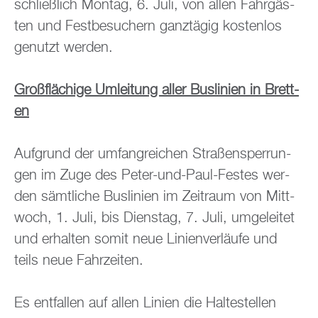
schlie­ß­lich Mon­tag, 6. Juli, von allen Fahr­gäs­
ten und Fest­be­su­chern ganz­tä­gig kos­ten­los
ge­nutzt wer­den.
Groß­flä­chi­ge Um­lei­tung aller Bus­li­ni­en in Brett­
en
Auf­grund der um­fang­rei­chen Stra­ßen­sper­run­
gen im Zuge des Peter-und-Paul-Fes­tes wer­
den sämt­li­che Bus­li­ni­en im Zeit­raum von Mitt­
woch, 1. Juli, bis Diens­tag, 7. Juli, um­ge­lei­tet
und er­hal­ten somit neue Li­ni­en­ver­läu­fe und
teils neue Fahr­zei­ten.
Es ent­fal­len auf allen Li­ni­en die Hal­te­stel­len