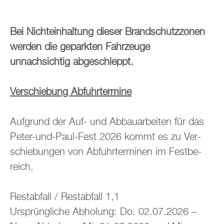
Bei Nicht­ein­hal­tung die­ser Brand­schutz­zo­nen
wer­den die ge­park­ten Fahr­zeu­ge
un­nach­sich­tig ab­ge­schleppt.
Ver­schie­bung Ab­fuhr­ter­mi­ne
Auf­grund der Auf- und Ab­bau­ar­bei­ten für das
Peter-und-Paul-Fest 2026 kommt es zu Ver­
schie­bun­gen von Ab­fuhr­ter­mi­nen im Fest­be­
reich.
Re­st­ab­fall / Re­st­ab­fall 1,1
Ur­sprüng­li­che Ab­ho­lung: Do. 02.07.2026 –