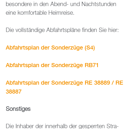
be­son­de­re in den Abend- und Nacht­stun­den
eine kom­for­ta­ble Heim­rei­se.
Die voll­stän­di­ge Ab­fahrts­plä­ne fin­den Sie hier:
Ab­fahrts­plan der Son­der­zü­ge (S4)
Ab­fahrts­plan der Son­der­zü­ge RB71
Ab­fahrts­plan der Son­der­zü­ge RE 38889 / RE
38887
Sons­ti­ges
Die In­ha­ber der in­ner­halb der ge­sperr­ten Stra­