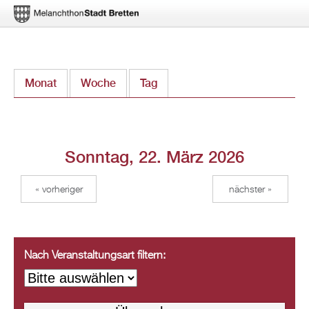
Direkt
Monat
Woche
Tag
(aktiver Reiter)
zum
Inhalt
Sonntag, 22. März 2026
« vorheriger
nächster »
Nach Veranstaltungsart filtern: