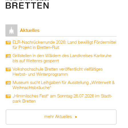
Ak­tu­el­les
ELR-Nach­rü­ck­er­run­de 2026: Land be­wil­ligt För­der­mit­tel
für Pro­jekt in Brett­en-Ruit
Grill­stel­len in den Wäl­dern des Land­krei­ses Karls­ru­he
bis auf Wei­te­res ge­sperrt
Volks­hoch­schu­le Brett­en ver­öf­fent­licht viel­fäl­ti­ges
Herbst- und Win­ter­pro­gramm
Mu­se­um sucht Leih­ga­ben für Aus­stel­lung „Win­ter­welt &
Weih­nachts­bräu­che“
„Himm­li­sches Fest“ am Sonn­tag 26.07.2026 im Stadt­
park Brett­en
mehr Ak­tu­el­les