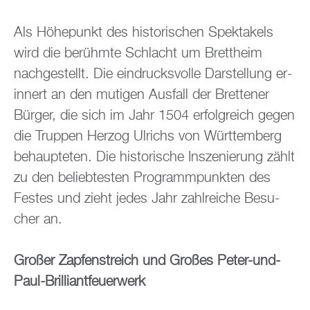
Als Hö­he­punkt des his­to­ri­schen Spek­ta­kels
wird die be­rühm­te Schlacht um Brett­heim
nach­ge­stellt. Die ein­drucks­vol­le Dar­stel­lung er­
in­nert an den mu­ti­gen Aus­fall der Brettener
Bür­ger, die sich im Jahr 1504 er­folg­reich gegen
die Trup­pen Her­zog Ul­richs von Würt­tem­berg
be­haup­te­ten. Die his­to­ri­sche In­sze­nie­rung zählt
zu den be­lieb­tes­ten Pro­gramm­punk­ten des
Fes­tes und zieht jedes Jahr zahl­rei­che Be­su­
cher an.
Gro­ßer Zap­fen­streich und Gro­ßes Peter-und-
Paul-Bril­li­ant­feu­er­werk