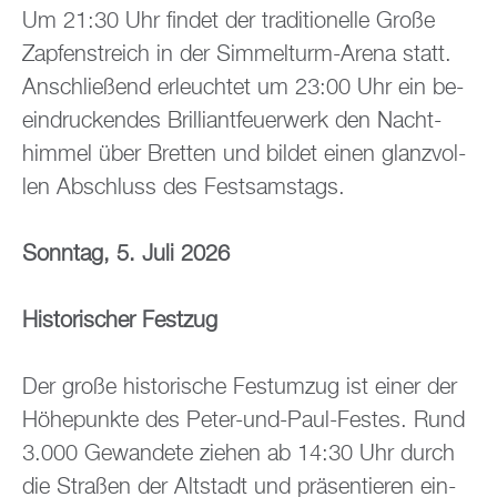
Um 21:30 Uhr fin­det der tra­di­tio­nel­le Große
Zap­fen­streich in der Sim­mel­turm-Arena statt.
An­schlie­ßend er­leuch­tet um 23:00 Uhr ein be­
ein­dru­cken­des Bril­li­ant­feu­er­werk den Nacht­
him­mel über Brett­en und bil­det einen glanz­vol­
len Ab­schluss des Fest­sams­tags.
Sonn­tag, 5. Juli 2026
His­to­ri­scher Fest­zug
Der große his­to­ri­sche Fest­um­zug ist einer der
Hö­he­punk­te des Peter-und-Paul-Fes­tes. Rund
3.000 Ge­wan­de­te zie­hen ab 14:30 Uhr durch
die Stra­ßen der Alt­stadt und prä­sen­tie­ren ein­