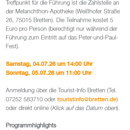
Treff­punkt für die Füh­rung ist die Zahl­stel­le an
der Me­lan­chthon-Apo­the­ke (Wei­ßho­fer Stra­ße
26, 75015 Brett­en). Die Teil­nah­me kos­tet 5
Euro pro Per­son (be­rech­tigt nur wäh­rend der
Füh­rung zum Ein­tritt auf das Peter-und-Paul-
Fest).
Sams­tag, 04.07.26 um 14:00 Uhr
Sonn­tag, 05.07.26 um 11:00 Uhr
An­mel­dung über die Tou­rist-Info Brett­en (Tel.
tou­rist­in­fo@​bretten.​de
07252 583710 oder
)
oder di­rekt on­line (
Klick auf das Datum oben
).
Pro­gramm­high­lights