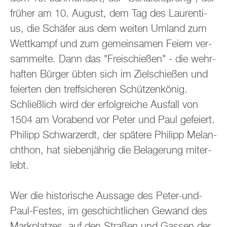
frü­her am 10. Au­gust, dem Tag des Lau­ren­ti­
us, die Schä­fer aus dem wei­ten Um­land zum
Wett­kampf und zum ge­mein­sa­men Fei­ern ver­
sam­mel­te. Dann das "Frei­schie­ßen" - die wehr­
haf­ten Bür­ger übten sich im Ziel­schie­ßen und
fei­er­ten den treff­si­che­ren Schüt­zen­kö­nig.
Schlie­ß­lich wird der er­folg­rei­che Aus­fall von
1504 am Vor­abend vor Peter und Paul ge­fei­ert.
Phil­ipp Schwarz­erdt, der spä­te­re Phil­ipp Me­lan­
chthon, hat sie­ben­jäh­rig die Be­la­ge­rung mit­er­
lebt.
Wer die his­to­ri­sche Aus­sa­ge des Peter-und-
Paul-Fes­tes, im ge­schicht­li­chen Ge­wand des
Mark­plat­zes, auf den Stra­ßen und Gas­sen der