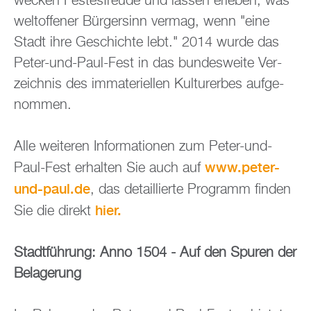
we­cken Fes­tes­freu­de und las­sen er­le­ben, was
welt­of­fe­ner Bür­ger­sinn ver­mag, wenn "eine
Stadt ihre Ge­schich­te lebt." 2014 wurde das
Peter-und-Paul-Fest in das bun­des­wei­te Ver­
zeich­nis des im­ma­te­ri­el­len Kul­tur­er­bes auf­ge­
nom­men.
Alle wei­te­ren In­for­ma­tio­nen zum Peter-und-
www.​peter-​
Paul-Fest er­hal­ten Sie auch auf
und-​paul.​de
, das de­tail­lier­te Pro­gramm fin­den
hier.
Sie die di­rekt
Stadt­füh­rung: Anno 1504 - Auf den Spu­ren der
Be­la­ge­rung