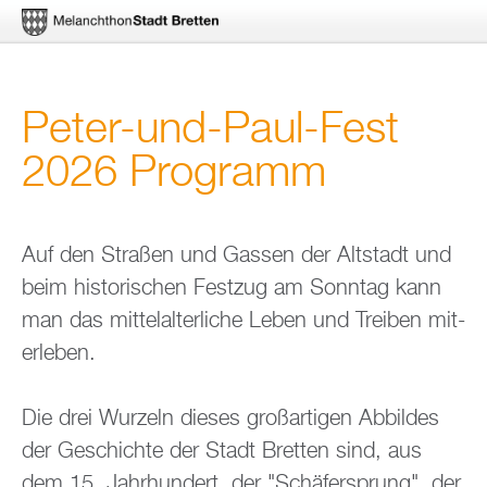
Di­
Peter-und-Paul-Fest
rekt
2026 Pro­gramm
zum
In­
halt
Auf den Stra­ßen und Gas­sen der Alt­stadt und
beim his­to­ri­schen Fest­zug am Sonn­tag kann
man das mit­tel­al­ter­li­che Leben und Trei­ben mit­
er­le­ben.
Die drei Wur­zeln die­ses gro­ß­ar­ti­gen Ab­bil­des
der Ge­schich­te der Stadt Brett­en sind, aus
dem 15. Jahr­hun­dert, der "Schä­fer­sprung", der