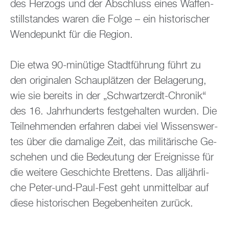
des Her­zogs und der Ab­schluss eines Waf­fen­
still­stan­des waren die Folge – ein his­to­ri­scher
Wen­de­punkt für die Re­gi­on.
Die etwa 90-mi­nü­ti­ge Stadt­füh­rung führt zu
den ori­gi­na­len Schau­plät­zen der Be­la­ge­rung,
wie sie be­reits in der „Schwart­zerdt-Chro­nik“
des 16. Jahr­hun­derts fest­ge­hal­ten wur­den. Die
Teil­neh­men­den er­fah­ren dabei viel Wis­sens­wer­
tes über die da­ma­li­ge Zeit, das mi­li­tä­ri­sche Ge­
sche­hen und die Be­deu­tung der Er­eig­nis­se für
die wei­te­re Ge­schich­te Brettens. Das all­jähr­li­
che Peter-und-Paul-Fest geht un­mit­tel­bar auf
diese his­to­ri­schen Be­ge­ben­hei­ten zu­rück.