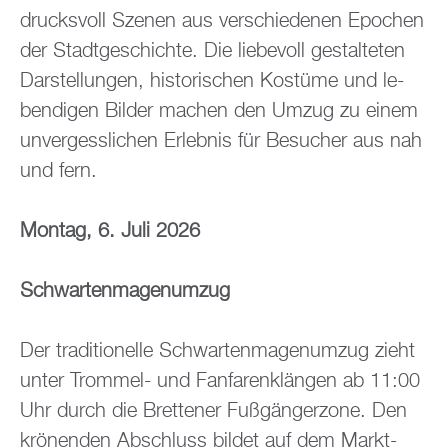
drucks­voll Sze­nen aus ver­schie­de­nen Epo­chen
der Stadt­ge­schich­te. Die lie­be­voll ge­stal­te­ten
Dar­stel­lun­gen, his­to­ri­schen Kos­tü­me und le­
ben­di­gen Bil­der ma­chen den Umzug zu einem
un­ver­gess­li­chen Er­leb­nis für Be­su­cher aus nah
und fern.
Mon­tag, 6. Juli 2026
Schwar­ten­ma­gen­um­zug
Der tra­di­tio­nel­le Schwar­ten­ma­gen­um­zug zieht
unter Trom­mel- und Fan­fa­ren­klän­gen ab 11:00
Uhr durch die Brettener Fu­ß­gän­ger­zo­ne. Den
krö­nen­den Ab­schluss bil­det auf dem Markt­