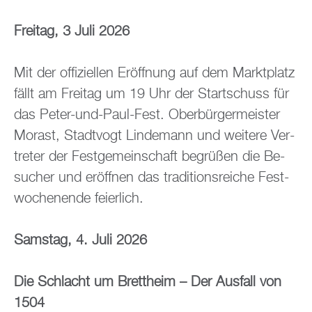
Frei­tag, 3 Juli 2026
Mit der of­fi­zi­el­len Er­öff­nung auf dem Markt­platz
fällt am Frei­tag um 19 Uhr der Start­schuss für
das Peter-und-Paul-Fest. Ober­bür­ger­meis­ter
Mo­rast, Stadt­vogt Lin­de­mann und wei­te­re Ver­
tre­ter der Fest­ge­mein­schaft be­grü­ßen die Be­
su­cher und er­öff­nen das tra­di­ti­ons­rei­che Fest­
wo­chen­en­de fei­er­lich.
Sams­tag, 4. Juli 2026
Die Schlacht um Brett­heim – Der Aus­fall von
1504