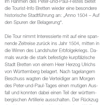
Im Rah­men des Peter-und-Paul-Fes­tes bie­tet
die Tou­rist-Info Brett­en wie­der eine be­son­de­re
his­to­ri­sche Stadt­füh­rung an: „Anno 1504 – Auf
den Spu­ren der Be­la­ge­rung“.
Die Tour nimmt In­ter­es­sier­te mit auf eine span­
nen­de Zeit­rei­se zu­rück ins Jahr 1504, mit­ten in
die Wir­ren des Lands­hu­ter Erb­fol­ge­kriegs. Da­
mals wurde die stark be­fes­tig­te kur­pfäl­zi­sche
Stadt Brett­en von einem Heer Her­zog Ul­richs
von Würt­tem­berg be­la­gert. Nach ta­ge­lan­gem
Be­schuss wag­ten die Ver­tei­di­ger am Mor­gen
des Peter-und-Paul-Tages einen mu­ti­gen Aus­
fall und konn­ten dabei einen Teil der würt­tem­
ber­gi­schen Ar­til­le­rie aus­schal­ten. Der Rück­zug