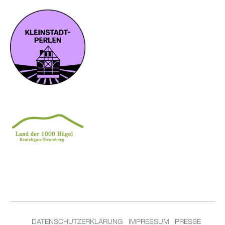
DA­TEN­SCHUT­Z­ER­KLÄ­RUNG
IM­PRES­SUM
PRES­SE