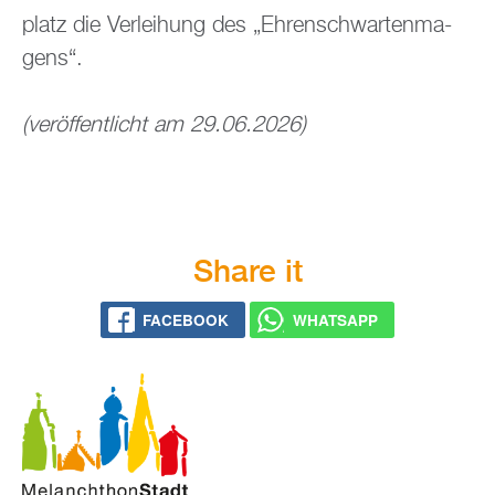
platz die Ver­lei­hung des „Eh­ren­schwar­ten­ma­
gens“.
(ver­öf­fent­licht am 29.06.2026)
Share it
FACE­BOOK
WHATS­APP