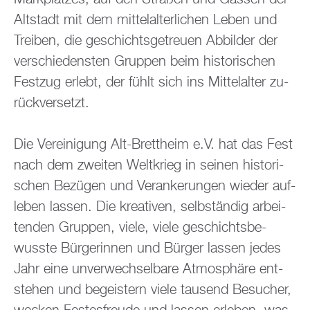
Alt­stadt mit dem mit­tel­al­ter­li­chen Leben und
Trei­ben, die ge­schichts­ge­treu­en Ab­bil­der der
ver­schie­dens­ten Grup­pen beim his­to­ri­schen
Fest­zug er­lebt, der fühlt sich ins Mit­tel­al­ter zu­
rück­ver­setzt.
Die Ver­ei­ni­gung Alt-Brett­heim e.V. hat das Fest
nach dem zwei­ten Welt­krieg in sei­nen his­to­ri­
schen Be­zü­gen und Ver­an­ke­run­gen wie­der auf­
le­ben las­sen. Die krea­ti­ven, selb­stän­dig ar­bei­
ten­den Grup­pen, viele, viele ge­schichts­be­
wuss­te Bür­ge­rin­nen und Bür­ger las­sen jedes
Jahr eine un­ver­wech­sel­ba­re At­mo­sphä­re ent­
ste­hen und be­geis­tern viele tau­send Be­su­cher,