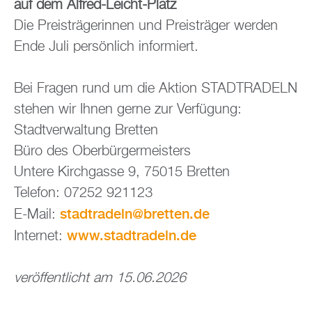
auf dem Al­fred-Leicht-Platz
Die Preis­trä­ge­rin­nen und Preis­trä­ger wer­den
Ende Juli per­sön­lich in­for­miert.
Bei Fra­gen rund um die Ak­ti­on STADT­RA­DELN
ste­hen wir Ihnen gerne zur Ver­fü­gung:
Stadt­ver­wal­tung Brett­en
Büro des Ober­bür­ger­meis­ters
Un­te­re Kirch­gas­se 9, 75015 Brett­en
Te­le­fon: 07252 921123
stadt­ra­deln@​bretten.​de
E-Mail:
www.​stadtradeln.​de
In­ter­net:
ver­öf­fent­licht am 15.06.2026