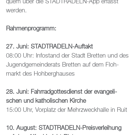
quem über die STADT­RA­DELN-App er­fasst
wer­den.
Rah­men­pro­gramm:
27. Juni: STADT­RA­DELN-Auf­takt
08:00 Uhr: In­fo­stand der Stadt Brett­en und des
Ju­gend­ge­mein­de­rats Brett­en auf dem Floh­
markt des Hoh­berg­hau­ses
28. Juni: Fahr­rad­got­tes­dienst der evan­ge­li­
schen und ka­tho­li­schen Kir­che
15:00 Uhr, Vor­platz der Mehr­zweck­hal­le in Ruit
10. Au­gust: STADT­RA­DELN-Preis­ver­lei­hung