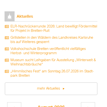
Ak­tu­el­les
ELR-Nach­rü­ck­er­run­de 2026: Land be­wil­ligt För­der­mit­tel
für Pro­jekt in Brett­en-Ruit
Grill­stel­len in den Wäl­dern des Land­krei­ses Karls­ru­he
bis auf Wei­te­res ge­sperrt
Volks­hoch­schu­le Brett­en ver­öf­fent­licht viel­fäl­ti­ges
Herbst- und Win­ter­pro­gramm
Mu­se­um sucht Leih­ga­ben für Aus­stel­lung „Win­ter­welt &
Weih­nachts­bräu­che“
„Himm­li­sches Fest“ am Sonn­tag 26.07.2026 im Stadt­
park Brett­en
mehr Ak­tu­el­les