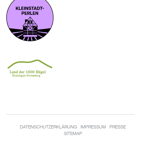
DA­TEN­SCHUT­Z­ER­KLÄ­RUNG
IM­PRES­SUM
PRES­SE
SITEMAP