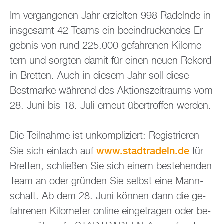
Im ver­gan­ge­nen Jahr er­ziel­ten 998 Ra­deln­de in
ins­ge­samt 42 Teams ein be­ein­dru­cken­des Er­
geb­nis von rund 225.000 ge­fah­re­nen Ki­lo­me­
tern und sorg­ten damit für einen neuen Re­kord
in Brett­en. Auch in die­sem Jahr soll diese
Best­mar­ke wäh­rend des Ak­ti­ons­zeit­raums vom
28. Juni bis 18. Juli er­neut über­trof­fen wer­den.
Die Teil­nah­me ist un­kom­pli­ziert: Re­gis­trie­ren
www.​stadtradeln.​de
Sie sich ein­fach auf
für
Brett­en, schlie­ßen Sie sich einem be­stehen­den
Team an oder grün­den Sie selbst eine Mann­
schaft. Ab dem 28. Juni kön­nen dann die ge­
fah­re­nen Ki­lo­me­ter on­line ein­ge­tra­gen oder be­