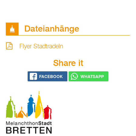
Da­tei­an­hän­ge
Flyer Stadt­ra­deln
Share it
FACE­BOOK
WHATS­APP