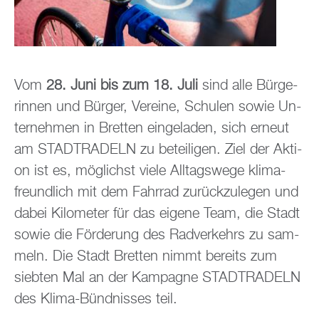
Vom
28. Juni bis zum 18. Juli
sind alle Bür­ge­
rin­nen und Bür­ger, Ver­ei­ne, Schu­len sowie Un­
ter­neh­men in Brett­en ein­ge­la­den, sich er­neut
am STADT­RA­DELN zu be­tei­li­gen. Ziel der Ak­ti­
on ist es, mög­lichst viele All­tags­we­ge kli­ma­
freund­lich mit dem Fahr­rad zu­rück­zu­le­gen und
dabei Ki­lo­me­ter für das ei­ge­ne Team, die Stadt
sowie die För­de­rung des Rad­ver­kehrs zu sam­
meln. Die Stadt Brett­en nimmt be­reits zum
sieb­ten Mal an der Kam­pa­gne STADT­RA­DELN
des Klima-Bünd­nis­ses teil.