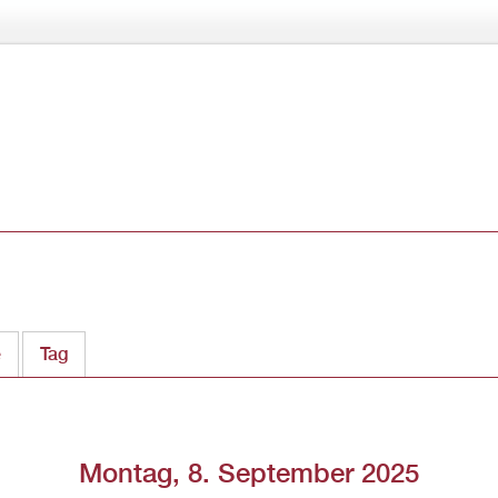
Direkt
zum
Inhalt
e
Tag
(aktiver Reiter)
Montag, 8. September 2025