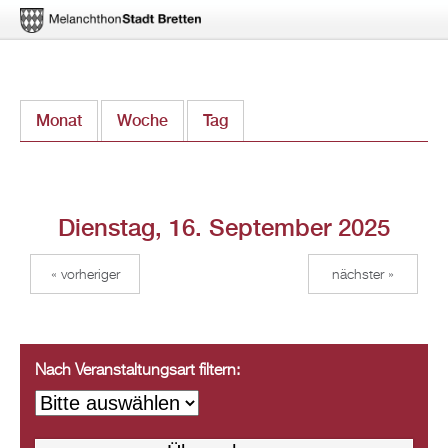
Direkt
Monat
Woche
Tag
(aktiver Reiter)
zum
Inhalt
Dienstag, 16. September 2025
« vorheriger
nächster »
Nach Veranstaltungsart filtern: