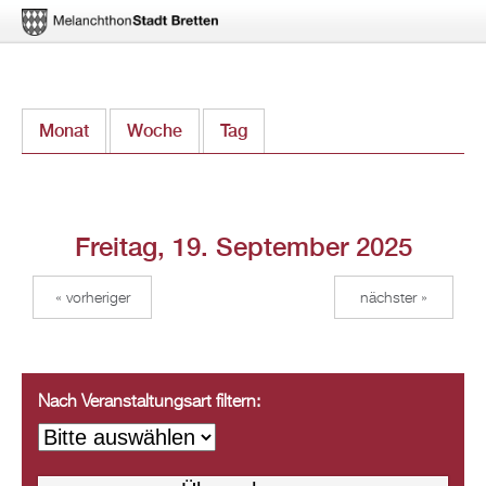
Direkt
Monat
Woche
Tag
(aktiver Reiter)
zum
Inhalt
Freitag, 19. September 2025
« vorheriger
nächster »
Nach Veranstaltungsart filtern: