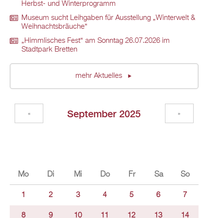
Herbst- und Winterprogramm
Museum sucht Leihgaben für Ausstellung „Winterwelt &
Weihnachtsbräuche“
„Himmlisches Fest“ am Sonntag 26.07.2026 im
Stadtpark Bretten
mehr Aktuelles
September 2025
«
»
Mo
Di
Mi
Do
Fr
Sa
So
1
2
3
4
5
6
7
8
9
10
11
12
13
14