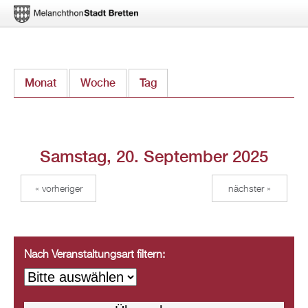
Direkt
Monat
Woche
Tag
(aktiver Reiter)
zum
Inhalt
Samstag, 20. September 2025
« vorheriger
nächster »
Nach Veranstaltungsart filtern: