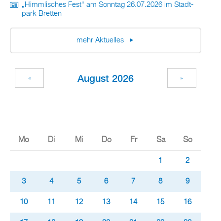
„Himm­li­sches Fest“ am Sonn­tag 26.07.2026 im Stadt­
park Brett­en
mehr Ak­tu­el­les
Au­gust 2026
«
»
Mo
Di
Mi
Do
Fr
Sa
So
1
2
3
4
5
6
7
8
9
10
11
12
13
14
15
16