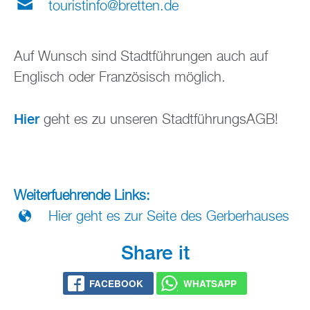
tou­rist­in­fo@​bretten.​de
Auf Wunsch sind Stadt­füh­run­gen auch auf
Eng­lisch oder Fran­zö­sisch mög­lich.
Hier
geht es zu un­se­ren Stadt­füh­rungs­AGB!
Wei­ter­fueh­ren­de Links:
Hier geht es zur Seite des Ger­ber­hau­ses
Share it
FACE­BOOK
WHATS­APP