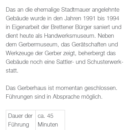
Das an die ehe­ma­li­ge Stadt­mau­er an­ge­lehn­te
Ge­bäu­de wurde in den Jah­ren 1991 bis 1994
in Ei­gen­ar­beit der Brettener Bür­ger sa­niert und
dient heute als Hand­werks­mu­se­um. Neben
dem Ger­ber­mu­se­um, das Ge­rät­schaf­ten und
Werk­zeu­ge der Ger­ber zeigt, be­her­bergt das
Ge­bäu­de noch eine Satt­ler- und Schus­ter­werk­
statt.
Das Ger­ber­haus ist mo­men­tan ge­schlos­sen.
Füh­run­gen sind in Ab­spra­che mög­lich.
Dauer der
ca. 45
Füh­rung
Mi­nu­ten