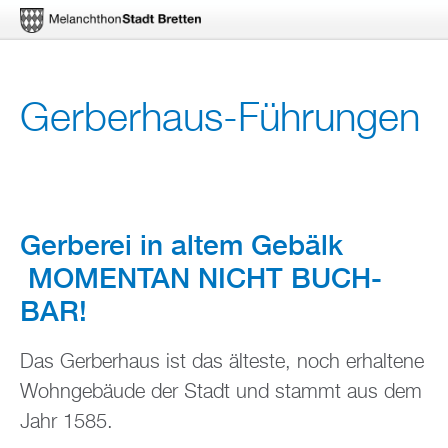
Di­
Ger­ber­haus-Füh­run­gen
rekt
zum
In­
halt
Ger­be­rei in altem Ge­bälk
MO­MEN­TAN NICHT BUCH­
BAR!
Das Ger­ber­haus ist das äl­tes­te, noch er­hal­te­ne
Wohn­ge­bäu­de der Stadt und stammt aus dem
Jahr 1585.