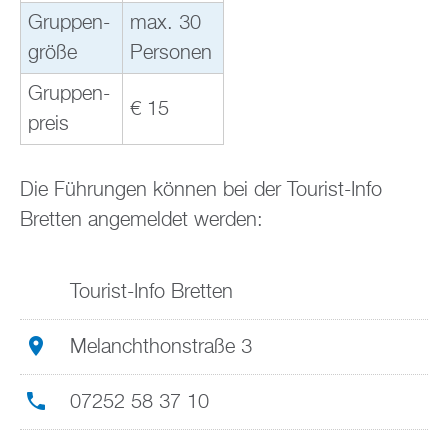
Grup­pen­
max. 30
grö­ße
Per­so­nen
Grup­pen­
€ 15
preis
Die Füh­run­gen kön­nen bei der Tou­rist-Info
Brett­en an­ge­mel­det wer­den:
Tou­rist-Info Brett­en
Me­lan­chthon­stra­ße 3
07252 58 37 10