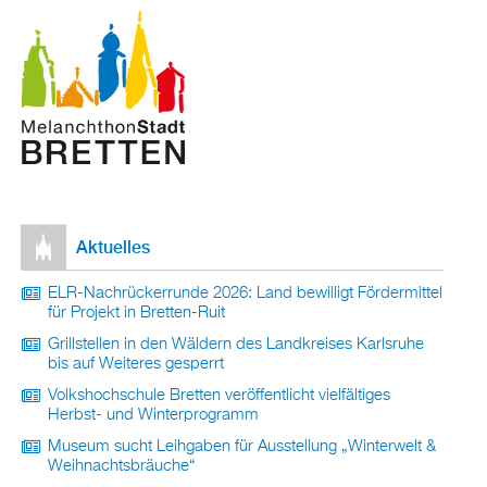
Ak­tu­el­les
ELR-Nach­rü­ck­er­run­de 2026: Land be­wil­ligt För­der­mit­tel
für Pro­jekt in Brett­en-Ruit
Grill­stel­len in den Wäl­dern des Land­krei­ses Karls­ru­he
bis auf Wei­te­res ge­sperrt
Volks­hoch­schu­le Brett­en ver­öf­fent­licht viel­fäl­ti­ges
Herbst- und Win­ter­pro­gramm
Mu­se­um sucht Leih­ga­ben für Aus­stel­lung „Win­ter­welt &
Weih­nachts­bräu­che“