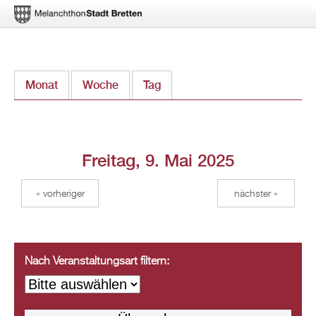
Direkt
Monat
Woche
Tag
(aktiver Reiter)
zum
Inhalt
Freitag, 9. Mai 2025
« vorheriger
nächster »
Nach Veranstaltungsart filtern: