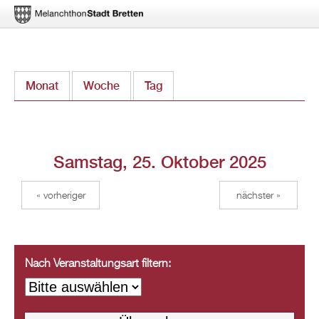
Direkt
Monat
Woche
Tag
(aktiver Reiter)
zum
Inhalt
Samstag, 25. Oktober 2025
« vorheriger
nächster »
Nach Veranstaltungsart filtern: