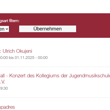
art filtern:
: Ulrich Okujeni
00:00
bis
01.11.2025 - 00:00
 all - Konzert des Kollegiums der Jugendmusikschul
.V.
19:30
padres