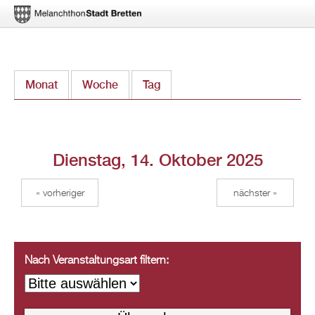
Direkt
Monat
Woche
Tag
(aktiver Reiter)
zum
Inhalt
Dienstag, 14. Oktober 2025
« vorheriger
nächster »
Nach Veranstaltungsart filtern: