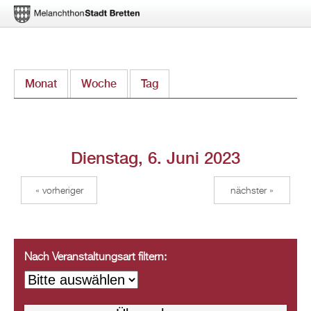
Direkt
Monat
Woche
Tag
(aktiver Reiter)
zum
Inhalt
Dienstag, 6. Juni 2023
« vorheriger
nächster »
Nach Veranstaltungsart filtern: