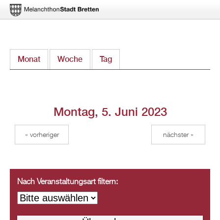
Direkt
Monat
Woche
Tag
(aktiver Reiter)
zum
Inhalt
Montag, 5. Juni 2023
« vorheriger
nächster »
Nach Veranstaltungsart filtern: