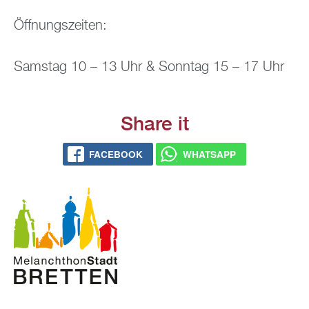
Öff­nungs­zei­ten:
Sams­tag 10 – 13 Uhr & Sonn­tag 15 – 17 Uhr
Share it
FACE­BOOK
WHATS­APP