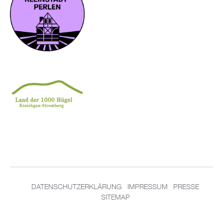
DA­TEN­SCHUT­Z­ER­KLÄ­RUNG
IM­PRES­SUM
PRES­SE
SITEMAP