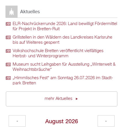
Ak­tu­el­les
ELR-Nach­rü­ck­er­run­de 2026: Land be­wil­ligt För­der­mit­tel
für Pro­jekt in Brett­en-Ruit
Grill­stel­len in den Wäl­dern des Land­krei­ses Karls­ru­he
bis auf Wei­te­res ge­sperrt
Volks­hoch­schu­le Brett­en ver­öf­fent­licht viel­fäl­ti­ges
Herbst- und Win­ter­pro­gramm
Mu­se­um sucht Leih­ga­ben für Aus­stel­lung „Win­ter­welt &
Weih­nachts­bräu­che“
„Himm­li­sches Fest“ am Sonn­tag 26.07.2026 im Stadt­
park Brett­en
mehr Ak­tu­el­les
Au­gust 2026
«
»