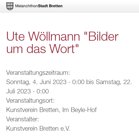
Di­
Ute Wöll­mann "Bil­der
rekt
um das Wort"
zum
In­
halt
Ver­an­stal­tungs­zeit­raum:
Sonn­tag, 4. Juni 2023 - 0:00
bis
Sams­tag, 22.
Juli 2023 - 0:00
Ver­an­stal­tungs­ort:
Kunst­ver­ein Brett­en, Im Beyle-Hof
Ver­an­stal­ter:
Kunst­ver­ein Brett­en e.V.