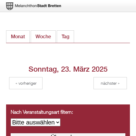
Direkt
Monat
Woche
Tag
(aktiver Reiter)
zum
Inhalt
Sonntag, 23. März 2025
« vorheriger
nächster »
Nach Veranstaltungsart filtern: