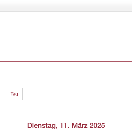
Direkt
zum
Inhalt
e
Tag
(aktiver Reiter)
Dienstag, 11. März 2025