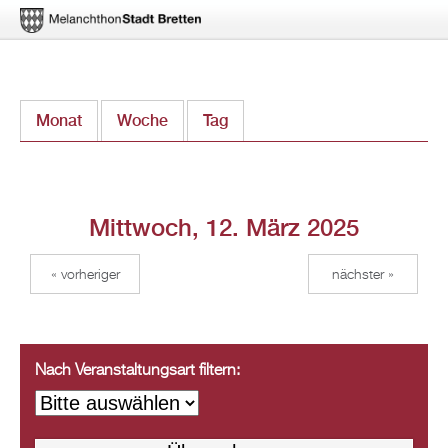
Direkt
Monat
Woche
Tag
(aktiver Reiter)
zum
Inhalt
Mittwoch, 12. März 2025
« vorheriger
nächster »
Nach Veranstaltungsart filtern: