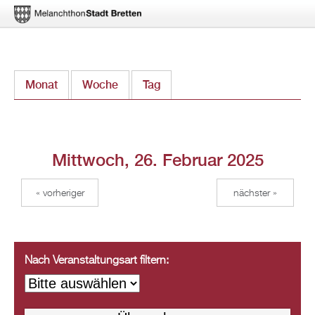
Direkt
Monat
Woche
Tag
(aktiver Reiter)
zum
Inhalt
Mittwoch, 26. Februar 2025
« vorheriger
nächster »
Nach Veranstaltungsart filtern: