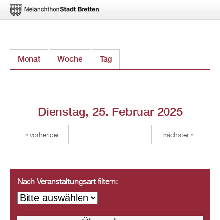
Direkt
Monat
Woche
Tag
(aktiver Reiter)
zum
Inhalt
Dienstag, 25. Februar 2025
« vorheriger
nächster »
Nach Veranstaltungsart filtern: