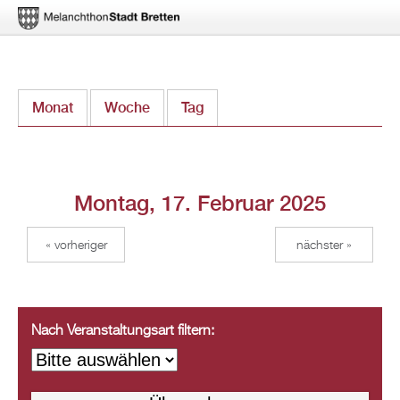
Direkt
Monat
Woche
Tag
(aktiver Reiter)
zum
Inhalt
Montag, 17. Februar 2025
« vorheriger
nächster »
Nach Veranstaltungsart filtern: