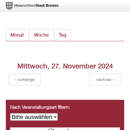
Direkt
Monat
Woche
Tag
(aktiver Reiter)
zum
Inhalt
Mittwoch, 27. November 2024
« vorheriger
nächster »
Nach Veranstaltungsart filtern: