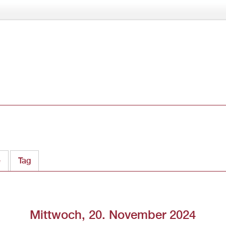
Direkt
zum
Inhalt
e
Tag
(aktiver Reiter)
Mittwoch, 20. November 2024