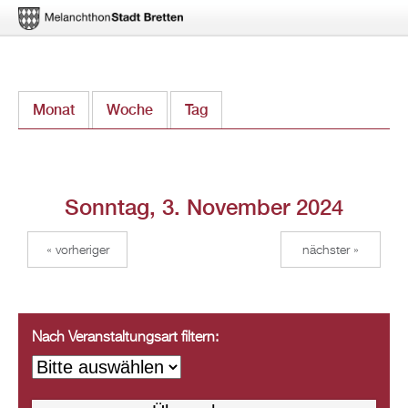
Direkt
Monat
Woche
Tag
(aktiver Reiter)
zum
Inhalt
Sonntag, 3. November 2024
« vorheriger
nächster »
Nach Veranstaltungsart filtern: