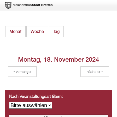
Direkt
Monat
Woche
Tag
(aktiver Reiter)
zum
Inhalt
Montag, 18. November 2024
« vorheriger
nächster »
Nach Veranstaltungsart filtern: