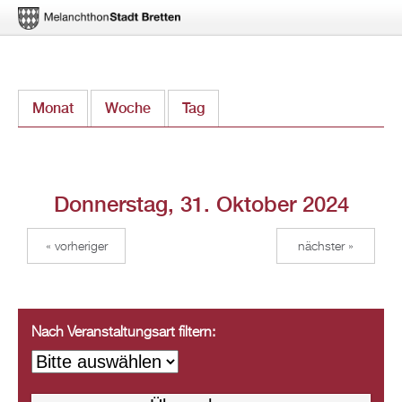
Direkt
Monat
Woche
Tag
(aktiver Reiter)
zum
Inhalt
Donnerstag, 31. Oktober 2024
« vorheriger
nächster »
Nach Veranstaltungsart filtern: