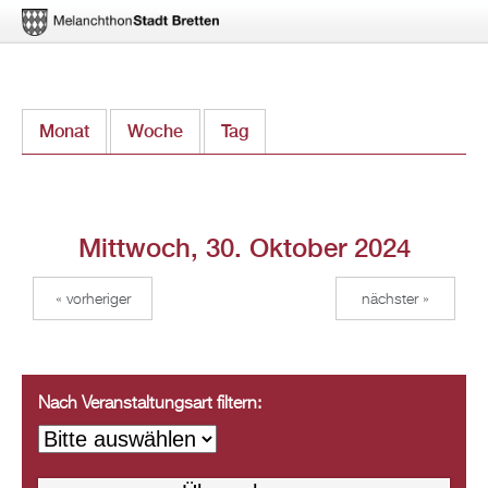
Direkt
Monat
Woche
Tag
(aktiver Reiter)
zum
Inhalt
Mittwoch, 30. Oktober 2024
« vorheriger
nächster »
Nach Veranstaltungsart filtern: