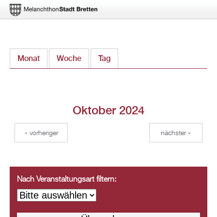
Direkt
Monat
(aktiver Reiter)
Woche
Tag
zum
Inhalt
Oktober 2024
« vorheriger
nächster »
Nach Veranstaltungsart filtern: