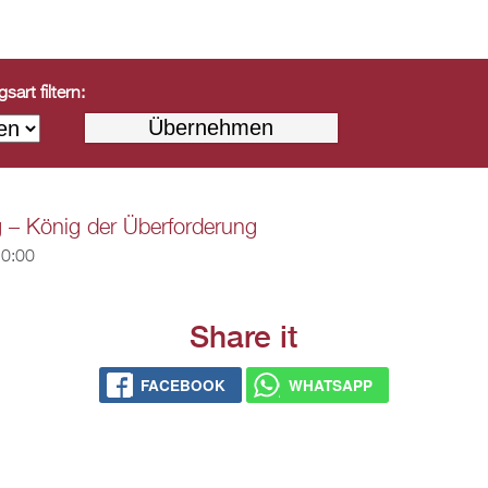
art filtern:
g – König der Überforderung
20:00
Share it
FACEBOOK
WHATSAPP