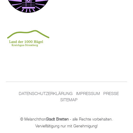
DA­TEN­SCHUT­Z­ER­KLÄ­RUNG
IM­PRES­SUM
PRES­SE
SITEMAP
© Me­lan­chthon
Stadt Brett­en
- alle Rech­te vor­be­hal­ten.
Ver­viel­fäl­ti­gung nur mit Ge­neh­mi­gung!