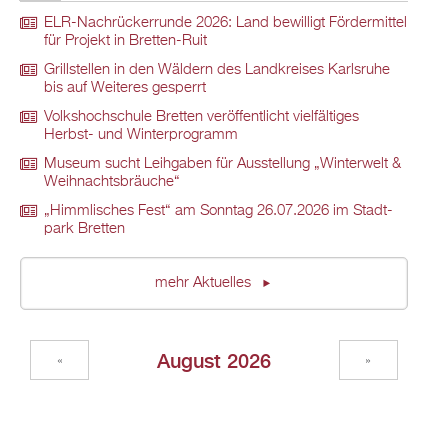
ELR-Nach­rü­ck­er­run­de 2026: Land be­wil­ligt För­der­mit­tel
für Pro­jekt in Brett­en-Ruit
Grill­stel­len in den Wäl­dern des Land­krei­ses Karls­ru­he
bis auf Wei­te­res ge­sperrt
Volks­hoch­schu­le Brett­en ver­öf­fent­licht viel­fäl­ti­ges
Herbst- und Win­ter­pro­gramm
Mu­se­um sucht Leih­ga­ben für Aus­stel­lung „Win­ter­welt &
Weih­nachts­bräu­che“
„Himm­li­sches Fest“ am Sonn­tag 26.07.2026 im Stadt­
park Brett­en
mehr Ak­tu­el­les
Au­gust 2026
«
»