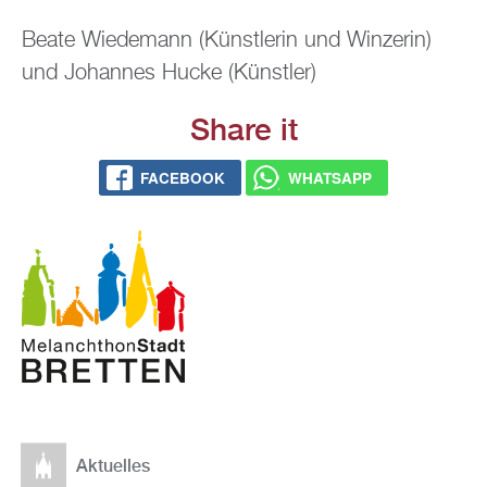
Beate Wie­de­mann (Künst­le­rin und Win­ze­rin)
und Jo­han­nes Hucke (Künst­ler)
Share it
FACE­BOOK
WHATS­APP
Ak­tu­el­les