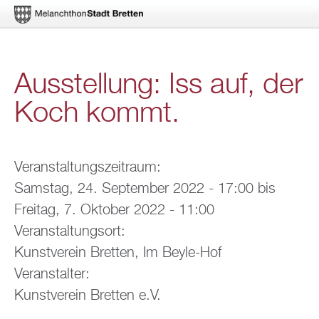
Di­
Aus­stel­lung: Iss auf, der
rekt
Koch kommt.
zum
In­
halt
Ver­an­stal­tungs­zeit­raum:
Sams­tag, 24. Sep­tem­ber 2022 - 17:00
bis
Frei­tag, 7. Ok­to­ber 2022 - 11:00
Ver­an­stal­tungs­ort:
Kunst­ver­ein Brett­en, Im Beyle-Hof
Ver­an­stal­ter:
Kunst­ver­ein Brett­en e.V.