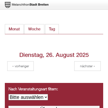
Direkt
Monat
Woche
Tag
(aktiver Reiter)
zum
Inhalt
Dienstag, 26. August 2025
« vorheriger
nächster »
Nach Veranstaltungsart filtern: