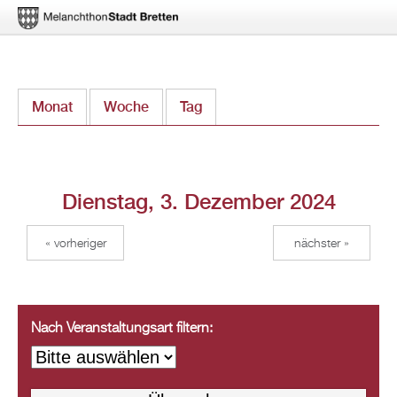
Direkt
Monat
Woche
Tag
(aktiver Reiter)
zum
Inhalt
Dienstag, 3. Dezember 2024
« vorheriger
nächster »
Nach Veranstaltungsart filtern: