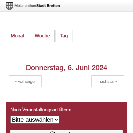
Direkt
Monat
Woche
Tag
(aktiver Reiter)
zum
Inhalt
Donnerstag, 6. Juni 2024
« vorheriger
nächster »
Nach Veranstaltungsart filtern: